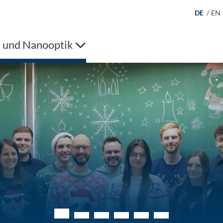
DE
/
EN
e und Nanooptik