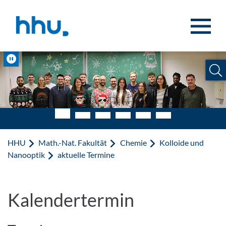
Zum Inhalt springen
Zur Suche springen
Pause
HHU
Math.-Nat. Fakultät
Chemie
Kolloide und
Nanooptik
aktuelle Termine
Kalendertermin